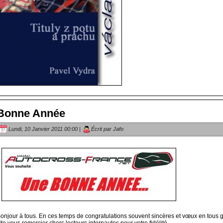
Bonne Année
Lundi, 10 Janvier 2011 00:00 |
Écrit par Jafo
onjour à tous. En ces temps de congratulations souvent sincères et vœux en tous g
ite vous remercier chers lecteurs internautes pour votre fidélité.