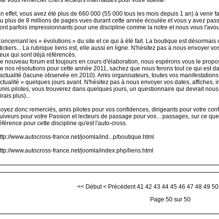
n effet, vous avez été plus de 660 000 (55 000 tous les mois depuis 1 an) à venir fair
u plus de 8 millions de pages vues durant cette année écoulée et vous y avez passé
ont parfois impressionnants pour une discipline comme la notre et nous vous l'avouon
oncernant les « évolutions » du site et ce qui à été fait. La boutique est désormais o
tickers... La rubrique liens est, elle aussi en ligne. N'hésitez pas à nous envoyer v
eux qui sont déjà référencés.
e nouveau forum est toujours en cours d'élaboration, nous espérons vous le propose
e nos résolutions pour cette année 2011, sachez que nous ferons tout ce qui est da
'actualité (lacune observée en 2010). Amis organisateurs, toutes vos manifestatio
ctualité » quelques jours avant. N'hésitez pas à nous envoyer vos dates, affiches, inf
mis pilotes, vous trouverez dans quelques jours, un questionnaire qui devrait no
irais plus)...
oyez donc remerciés, amis pilotes pour vos confidences, dirigeants pour votre conf
uiveurs pour votre Passion et lecteurs de passage pour vos... passages, sur ce que
éférence pour cette discipline qu'est l'auto-cross.
ttp://www.autocross-france.net/joomla/ind...p/boutique.html
ttp://www.autocross-france.net/joomla/index.php/liens.html
<<
Début
<
Précédent
41
42
43
44
45
46
47
48
49
50
Page 50 sur 50