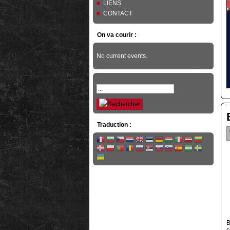
LIENS
CONTACT
On va courir :
No current events.
Traduction :
B
s