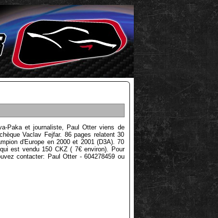
a-Paka et journaliste, Paul Otter viens de
Tchèque Vaclav Fejfar. 86 pages relatent 30
hampion d'Europe en 2000 et 2001 (D3A). 70
qui est vendu 150 CKZ ( 7€ environ). Pour
uvez contacter: Paul Otter - 604278459 ou