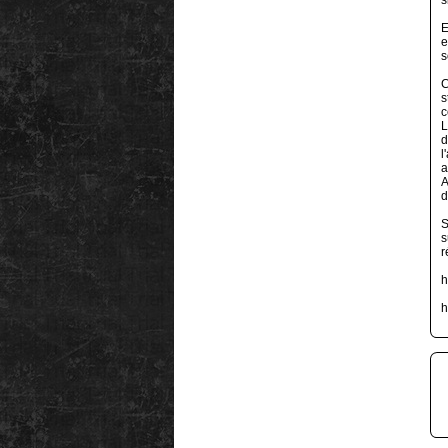
E
e
s
C
s
c
L
d
l
a
A
d
S
s
r
h
h