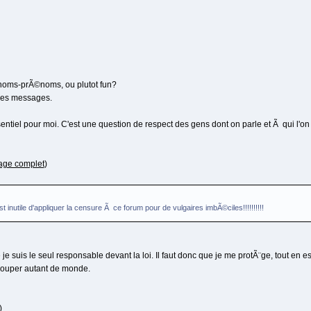
 noms-prÃ©noms, ou plutot fun?
 ses messages.
ntiel pour moi. C'est une question de respect des gens dont on parle et Ã qui l'on 
age complet
)
st inutile d'appliquer la censure Ã ce forum pour de vulgaires imbÃ©ciles!!!!!!!!!!
je suis le seul responsable devant la loi. Il faut donc que je me protÃ¨ge, tout en
grouper autant de monde.
)