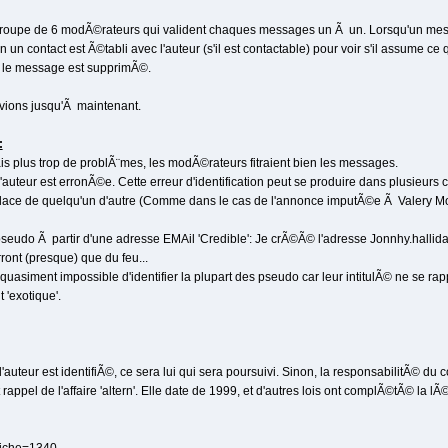
 groupe de 6 modÃ©rateurs qui valident chaques messages un Ã un. Lorsqu'un messag
un contact est Ã©tabli avec l'auteur (s'il est contactable) pour voir s'il assume ce qu
, le message est supprimÃ©.
vions jusqu'Ã maintenant.
:
avais plus trop de problÃ¨mes, les modÃ©rateurs fitraient bien les messages.
 l'auteur est erronÃ©e. Cette erreur d'identification peut se produire dans plusieurs 
 place de quelqu'un d'autre (Comme dans le cas de l'annonce imputÃ©e Ã Valery Mo
 pseudo Ã partir d'une adresse EMAil 'Credible': Je crÃ©Ã© l'adresse Jonnhy.halli
ront (presque) que du feu...
 est quasiment impossible d'identifier la plupart des pseudo car leur intitulÃ© ne s
t 'exotique'.
l'auteur est identifiÃ©, ce sera lui qui sera poursuivi. Sinon, la responsabilitÃ© du
t rappel de l'affaire 'altern'. Elle date de 1999, et d'autres lois ont complÃ©tÃ© la 