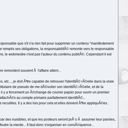
responsable que s'il n'a rien fait pour supprimer un contenu "manifestement
ur remplis ses obligations, la responsabilitÃ© remonte vers le responsable
rums, le webmestre n'est pas l'auteur du contenu publiÃ©. Cependant il est
re remontent souvent Ã l'affaire altern...
, etc..., je doit Ãªtre capable de retrouver l'identitÃ© rÃ©elle dans la vraie
tulaire de pseudo de me dÃ©voiler son identitÃ© rÃ©elle, et de la
 il y a forcement un Ã©change de courier papier pour ouvrir un premier
attachÃ©s au compte primaire parfaitement identifiÃ©...
s recuillies. Il y a des lois pour cela et elles doivent Ãªtre appliquÃ©es.
 par des nuisibles, et que les posteurs seront prÃ¨s Ã assumer leur paroles,
 foutre la merde... Il faut donc s'organiser en consÃ©quence...