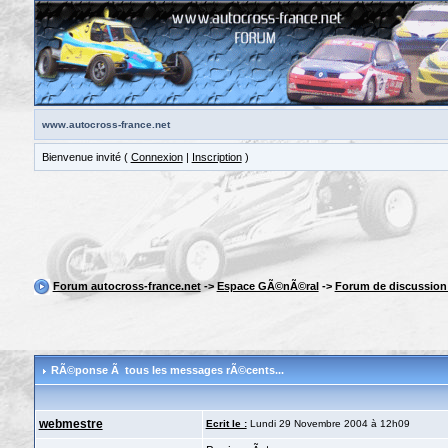
www.autocross-france.net
Bienvenue invité (
Connexion
|
Inscription
)
Forum autocross-france.net
->
Espace GÃ©nÃ©ral
->
Forum de discussio
RÃ©ponse Ã tous les messages rÃ©cents...
webmestre
Ecrit le :
Lundi 29 Novembre 2004 à 12h09