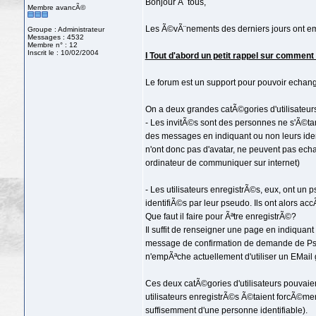
Bonjour Ã tous,
Membre avancÃ©
Les Ã©vÃ¨nements des derniers jours ont em
Groupe : Administrateur
Messages : 4532
Membre n° : 12
Inscrit le : 10/02/2004
I Tout d'abord un petit rappel sur comment
Le forum est un support pour pouvoir echang
On a deux grandes catÃ©gories d'utilisateurs:
- Les invitÃ©s sont des personnes ne s'Ã©tan
des messages en indiquant ou non leurs ident
n'ont donc pas d'avatar, ne peuvent pas echa
ordinateur de communiquer sur internet)
- Les utilisateurs enregistrÃ©s, eux, ont un
identifiÃ©s par leur pseudo. Ils ont alors acc
Que faut il faire pour Ãªtre enregistrÃ©?
Il suffit de renseigner une page en indiquan
message de confirmation de demande de Pseud
n'empÃªche actuellement d'utiliser un EMail 
Ces deux catÃ©gories d'utilisateurs pouvaien
utilisateurs enregistrÃ©s Ã©taient forcÃ©men
suffisemment d'une personne identifiable).