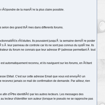
rÃ©pondre de la maniÃ¨re la plus claire possible.
s selon des grand thÃ¨mes dans differents forums.
ctionnalitÃ©s rÃ©duites. Ils pouvaient jusqu'Ã la semaine derniÃ¨re poster
Ã¨s Ã leur panneau de controle car ils ne sont pas connus du systÃ¨me. Ils
strateur du forum ne connais que leur adresse IP (adresse permettant Ã tout
o est automatiquement reconnu, et ils naviguent sur les forums, en Ã©tant
dresse EMail. C'est sur cette adresse Email que vous est envoyÃ© un
recevrez jamais ce mail de confirmation de demande. Par ailleur, rien
 afin d'Ãªtre identifiÃ© par les autres lecteurs. Les messages des
au lecteur d'identifier son auteur (lorsque le pseudo ne se rapproche pas