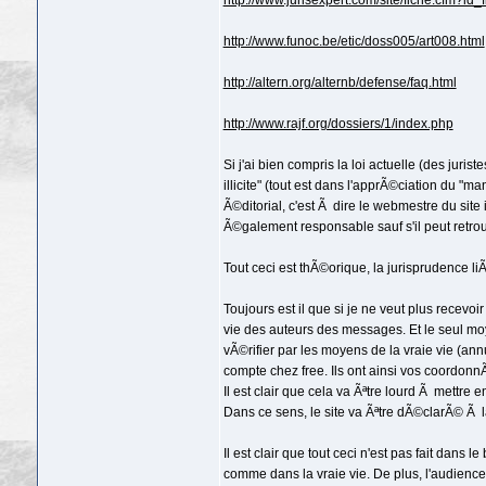
http://www.jurisexpert.com/site/fiche.cfm?id
http://www.funoc.be/etic/doss005/art008.html
http://altern.org/alternb/defense/faq.html
http://www.rajf.org/dossiers/1/index.php
Si j'ai bien compris la loi actuelle (des jur
illicite" (tout est dans l'apprÃ©ciation du 
Ã©ditorial, c'est Ã dire le webmestre du site
Ã©galement responsable sauf s'il peut retrouv
Tout ceci est thÃ©orique, la jurisprudence liÃ¨
Toujours est il que si je ne veut plus recevoir
vie des auteurs des messages. Et le seul mo
vÃ©rifier par les moyens de la vraie vie (an
compte chez free. Ils ont ainsi vos coordonn
Il est clair que cela va Ãªtre lourd Ã mettre e
Dans ce sens, le site va Ãªtre dÃ©clarÃ© Ã l
Il est clair que tout ceci n'est pas fait dan
comme dans la vraie vie. De plus, l'audience 