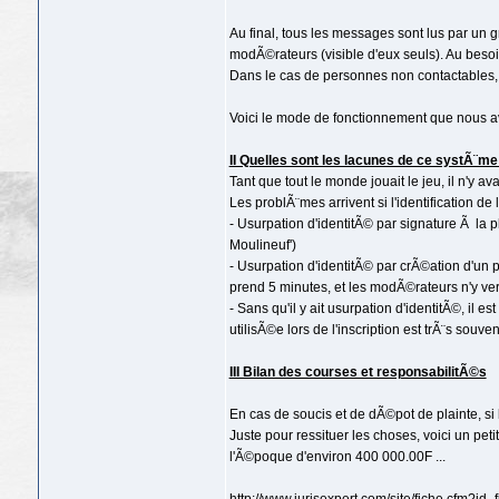
Au final, tous les messages sont lus par un
modÃ©rateurs (visible d'eux seuls). Au besoin 
Dans le cas de personnes non contactables
Voici le mode de fonctionnement que nous a
II Quelles sont les lacunes de ce systÃ¨me
Tant que tout le monde jouait le jeu, il n'y 
Les problÃ¨mes arrivent si l'identification de
- Usurpation d'identitÃ© par signature Ã la
Moulineuf')
- Usurpation d'identitÃ© par crÃ©ation d'un
prend 5 minutes, et les modÃ©rateurs n'y ver
- Sans qu'il y ait usurpation d'identitÃ©, il
utilisÃ©e lors de l'inscription est trÃ¨s souven
III Bilan des courses et responsabilitÃ©s
En cas de soucis et de dÃ©pot de plainte, si 
Juste pour ressituer les choses, voici un peti
l'Ã©poque d'environ 400 000.00F ...