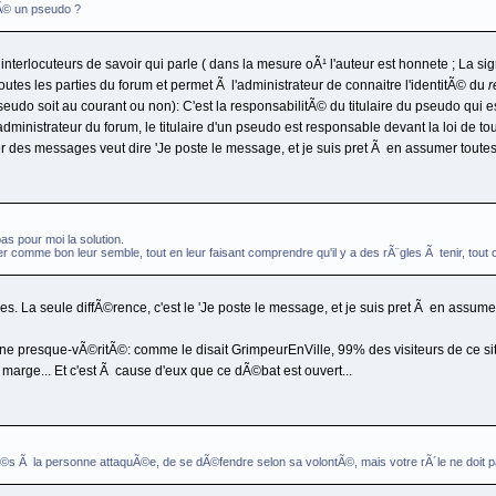
sÃ© un pseudo ?
terlocuteurs de savoir qui parle ( dans la mesure oÃ¹ l'auteur est honnete ; La sig
outes les parties du forum et permet Ã l'administrateur de connaitre l'identitÃ© du
r
pseudo soit au courant ou non): C'est la responsabilitÃ© du titulaire du pseudo qui
l'administrateur du forum, le titulaire d'un pseudo est responsable devant la loi de 
r des messages veut dire 'Je poste le message, et je suis pret Ã en assumer toute
as pour moi la solution.
mer comme bon leur semble, tout en leur faisant comprendre qu'il y a des rÃ¨gles Ã tenir, tout
ges. La seule diffÃ©rence, c'est le 'Je poste le message, et je suis pret Ã en ass
e presque-vÃ©ritÃ©: comme le disait GrimpeurEnVille, 99% des visiteurs de ce site 
arge... Et c'est Ã cause d'eux que ce dÃ©bat est ouvert...
itÃ©s Ã la personne attaquÃ©e, de se dÃ©fendre selon sa volontÃ©, mais votre rÃ´le ne doit 