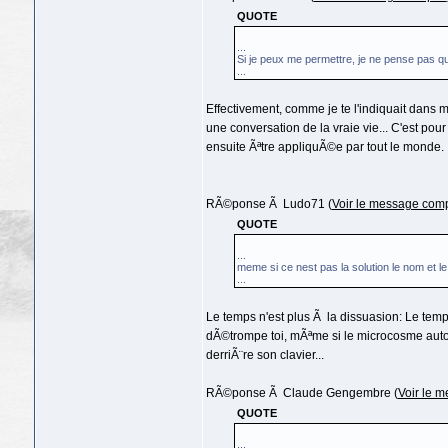
QUOTE
...
Si je peux me permettre, je ne pense pas q
...
Effectivement, comme je te l'indiquait dans 
une conversation de la vraie vie... C'est pou
ensuite Ãªtre appliquÃ©e par tout le monde.
RÃ©ponse Ã Ludo71 (
Voir le message comp
QUOTE
...
meme si ce nest pas la solution le nom et
...
Le temps n'est plus Ã la dissuasion: Le temp
dÃ©trompe toi, mÃªme si le microcosme auto
derriÃ¨re son clavier...
RÃ©ponse Ã Claude Gengembre (
Voir le 
QUOTE
...