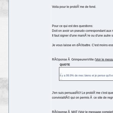
Voila pour le problÃ¨me de fond.
Pour ce qui est des questions:
Doit on avoir un pseudo correspondant aux
Il faut signer d'une maniÃ¨re ou d'une autre
Je vous laisse en dÃ©battre. C'est moins esse
RÃ©ponse Ã GrimpeurenVille (
Voir le mess
QUOTE
...
il y a 99.9% de mec biens et je pense qu'il e
...
J'en suis persuadÃ©! Le problÃ¨me c'est que 
convivialitÃ© qui on permis Ã ce site de re
RÃ©ponse Ã MAT (
Voir le message complet