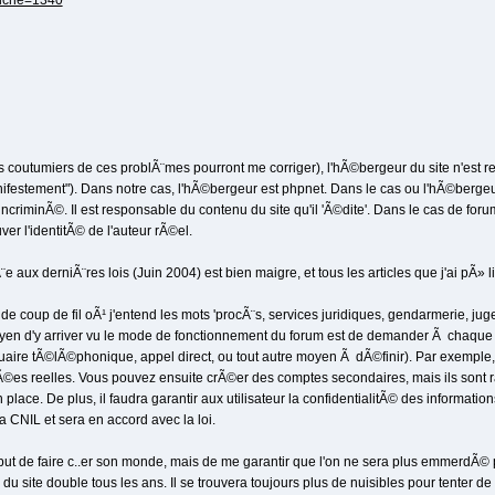
_fiche=1340
istes coutumiers de ces problÃ¨mes pourront me corriger), l'hÃ©bergeur du site n'est 
"manifestement"). Dans notre cas, l'hÃ©bergeur est phpnet. Dans le cas ou l'hÃ©berge
 incriminÃ©. Il est responsable du contenu du site qu'il 'Ã©dite'. Dans le cas de fo
er l'identitÃ© de l'auteur rÃ©el.
e aux derniÃ¨res lois (Juin 2004) est bien maigre, et tous les articles que j'ai pÃ» li
 de coup de fil oÃ¹ j'entend les mots 'procÃ¨s, services juridiques, gendarmerie, juges
yen d'y arriver vu le mode de fonctionnement du forum est de demander Ã chaque ti
nuaire tÃ©lÃ©phonique, appel direct, ou tout autre moyen Ã dÃ©finir). Par exemple,
Ã©es reelles. Vous pouvez ensuite crÃ©er des comptes secondaires, mais ils sont r
n place. De plus, il faudra garantir aux utilisateur la confidentialitÃ© des information
a CNIL et sera en accord avec la loi.
s le but de faire c..er son monde, mais de me garantir que l'on ne sera plus emmerdÃ©
du site double tous les ans. Il se trouvera toujours plus de nuisibles pour tenter de