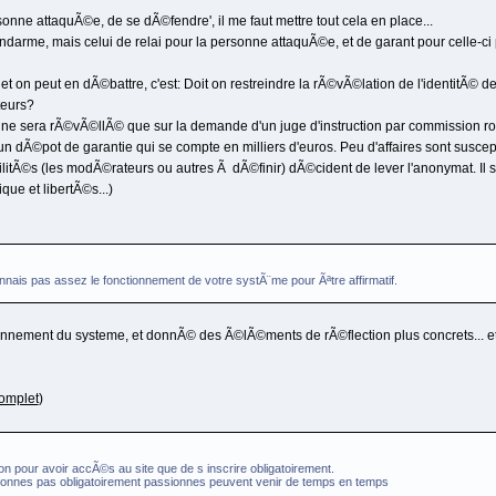
sonne attaquÃ©e, de se dÃ©fendre', il me faut mettre tout cela en place...
ndarme, mais celui de relai pour la personne attaquÃ©e, et de garant pour celle-ci 
t on peut en dÃ©battre, c'est: Doit on restreindre la rÃ©vÃ©lation de l'identitÃ© de 
eurs?
ge ne sera rÃ©vÃ©llÃ© que sur la demande d'un juge d'instruction par commission ro
d'un dÃ©pot de garantie qui se compte en milliers d'euros. Peu d'affaires sont suscep
itÃ©s (les modÃ©rateurs ou autres Ã dÃ©finir) dÃ©cident de lever l'anonymat. Il se
ique et libertÃ©s...)
nais pas assez le fonctionnement de votre systÃ¨me pour Ãªtre affirmatif.
onnement du systeme, et donnÃ© des Ã©lÃ©ments de rÃ©flection plus concrets... et j'
omplet
)
on pour avoir accÃ©s au site que de s inscrire obligatoirement.
sonnes pas obligatoirement passionnes peuvent venir de temps en temps