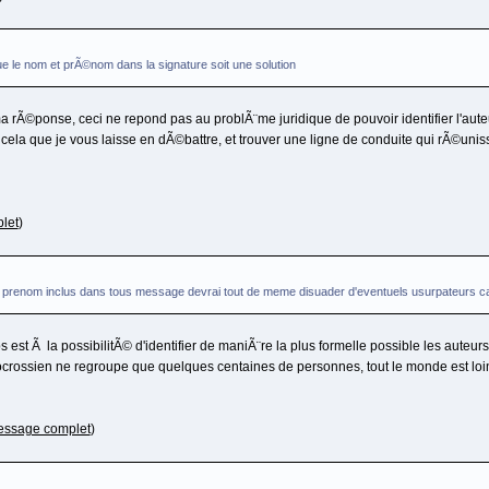
ue le nom et prÃ©nom dans la signature soit une solution
ma rÃ©ponse, ceci ne repond pas au problÃ¨me juridique de pouvoir identifier l'au
r cela que je vous laisse en dÃ©battre, et trouver une ligne de conduite qui rÃ©uni
let
)
 le prenom inclus dans tous message devrai tout de meme disuader d'eventuels usurpateurs
s est Ã la possibilitÃ© d'identifier de maniÃ¨re la plus formelle possible les aut
crossien ne regroupe que quelques centaines de personnes, tout le monde est loin
message complet
)