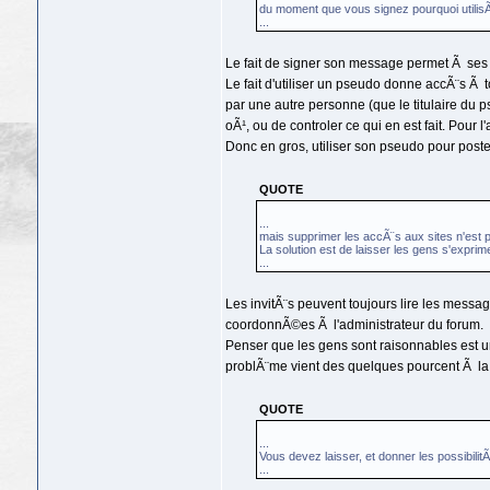
du moment que vous signez pourquoi utili
...
Le fait de signer son message permet Ã ses in
Le fait d'utiliser un pseudo donne accÃ¨s Ã t
par une autre personne (que le titulaire du 
oÃ¹, ou de controler ce qui en est fait. Pour 
Donc en gros, utiliser son pseudo pour poste
QUOTE
...
mais supprimer les accÃ¨s aux sites n'est p
La solution est de laisser les gens s'expri
...
Les invitÃ¨s peuvent toujours lire les messa
coordonnÃ©es Ã l'administrateur du forum.
Penser que les gens sont raisonnables est un
problÃ¨me vient des quelques pourcent Ã la m
QUOTE
...
Vous devez laisser, et donner les possibil
...