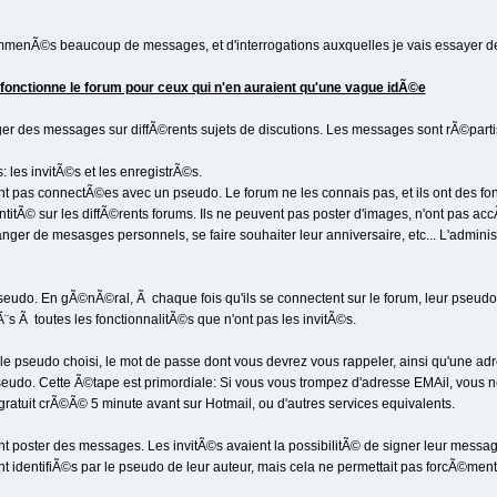
menÃ©s beaucoup de messages, et d'interrogations auxquelles je vais essayer de 
 fonctionne le forum pour ceux qui n'en auraient qu'une vague idÃ©e
er des messages sur diffÃ©rents sujets de discutions. Les messages sont rÃ©parti
 les invitÃ©s et les enregistrÃ©s.
t pas connectÃ©es avec un pseudo. Le forum ne les connais pas, et ils ont des fon
itÃ© sur les diffÃ©rents forums. Ils ne peuvent pas poster d'images, n'ont pas acc
nger de mesasges personnels, se faire souhaiter leur anniversaire, etc... L'admini
 pseudo. En gÃ©nÃ©ral, Ã chaque fois qu'ils se connectent sur le forum, leur pseud
Ã¨s Ã toutes les fonctionnalitÃ©s que n'ont pas les invitÃ©s.
t le pseudo choisi, le mot de passe dont vous devrez vous rappeler, ainsi qu'une a
o. Cette Ã©tape est primordiale: Si vous vous trompez d'adresse EMAil, vous ne 
gratuit crÃ©Ã© 5 minute avant sur Hotmail, ou d'autres services equivalents.
t poster des messages. Les invitÃ©s avaient la possibilitÃ© de signer leur message
t identifiÃ©s par le pseudo de leur auteur, mais cela ne permettait pas forcÃ©ment 