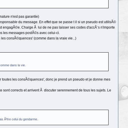
nature n'est pas garantie)
esponsable
du message. En effet que se passe t il si un pseudo est utilisÃ©
 est engagÃ©e. Charge Ã lui de ne pas laisser ses codes d'accÃ¨s n'importe
tous les messages postÃ©s avec celui-ci.
s les consÃ©quences' (comme dans la vraie vie...)
 comme dans la vie.
umer toutes les consÃ©quences', donc je prend un pseudo et je donne mes
sont corrects et arrivent Ã discuter serennement de tous les sujets. Le
pas Ãªtre celui du gendarme.