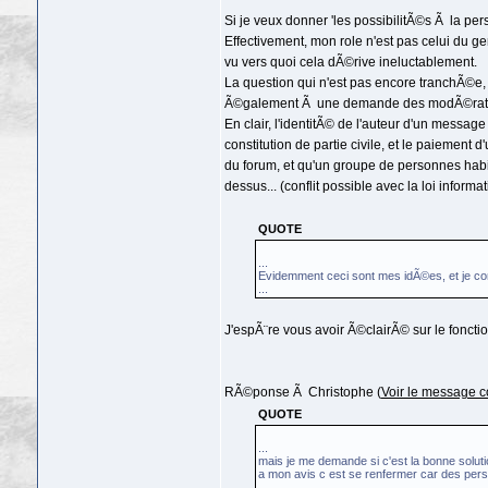
Si je veux donner 'les possibilitÃ©s Ã la per
Effectivement, mon role n'est pas celui du ge
vu vers quoi cela dÃ©rive ineluctablement.
La question qui n'est pas encore tranchÃ©e, e
Ã©galement Ã une demande des modÃ©rat
En clair, l'identitÃ© de l'auteur d'un messa
constitution de partie civile, et le paiement 
du forum, et qu'un groupe de personnes habil
dessus... (conflit possible avec la loi informat
QUOTE
...
Evidemment ceci sont mes idÃ©es, et je con
...
J'espÃ¨re vous avoir Ã©clairÃ© sur le foncti
RÃ©ponse Ã Christophe (
Voir le message c
QUOTE
...
mais je me demande si c'est la bonne soluti
a mon avis c est se renfermer car des per
...