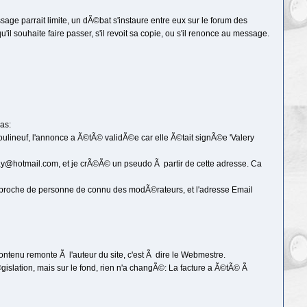
e parrait limite, un dÃ©bat s'instaure entre eux sur le forum des
'il souhaite faire passer, s'il revoit sa copie, ou s'il renonce au message.
cas:
ulineuf, l'annonce a Ã©tÃ© validÃ©e car elle Ã©tait signÃ©e 'Valery
day@hotmail.com, et je crÃ©Ã© un pseudo Ã partir de cette adresse. Ca
e rapproche de personne de connu des modÃ©rateurs, et l'adresse Email
 contenu remonte Ã l'auteur du site, c'est Ã dire le Webmestre.
lÃ©gislation, mais sur le fond, rien n'a changÃ©: La facture a Ã©tÃ© Ã