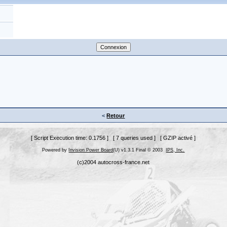
<
Retour
[ Script Execution time: 0.1756 ] [ 7 queries used ] [ GZIP activé ]
Powered by
Invision Power Board
(U) v1.3.1 Final © 2003
IPS, Inc.
(c)2004 autocross-france.net