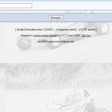
[ Script Execution time: 0.2220 ] [ 8 queries used ] [ GZIP activé ]
Powered by
Invision Power Board
(U) v1.3.1 Final © 2003
IPS, Inc.
(c)2004 autocross-france.net