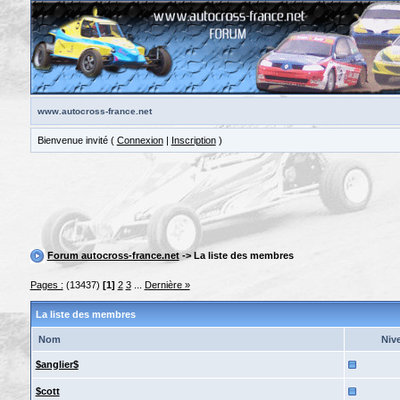
www.autocross-france.net
Bienvenue invité (
Connexion
|
Inscription
)
Forum autocross-france.net
-> La liste des membres
Pages :
(13437)
[1]
2
3
...
Dernière »
La liste des membres
Nom
Niv
$anglier$
$cott