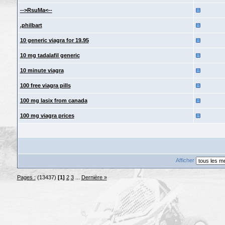
-->RsuMa<--
.philbart
10 generic viagra for 19.95
10 mg tadalafil generic
10 minute viagra
100 free viagra pills
100 mg lasix from canada
100 mg viagra prices
Afficher
Pages :
(13437)
[1]
2
3
...
Dernière »