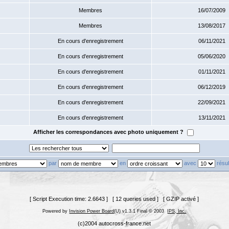
Membres
16/07/2009
Membres
13/08/2017
En cours d'enregistrement
06/11/2021
En cours d'enregistrement
05/06/2020
En cours d'enregistrement
01/11/2021
En cours d'enregistrement
06/12/2019
En cours d'enregistrement
22/09/2021
En cours d'enregistrement
13/11/2021
Afficher les correspondances avec photo uniquement ?
par
en
avec
résul
[ Script Execution time: 2.6643 ] [ 12 queries used ] [ GZIP activé ]
Powered by
Invision Power Board
(U) v1.3.1 Final © 2003
IPS, Inc.
(c)2004 autocross-france.net