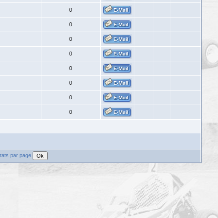
0
0
0
0
0
0
0
0
tats par page