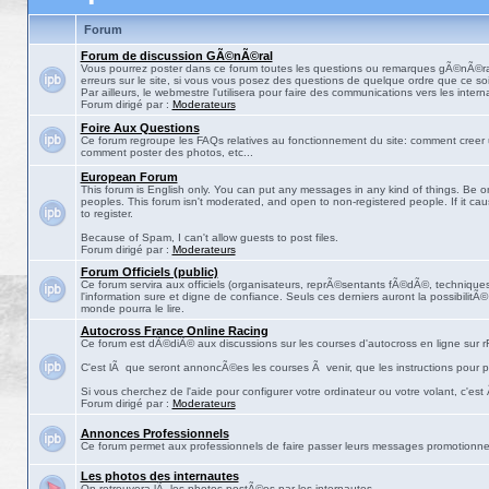
Forum
Forum de discussion GÃ©nÃ©ral
Vous pourrez poster dans ce forum toutes les questions ou remarques gÃ©nÃ©ra
erreurs sur le site, si vous vous posez des questions de quelque ordre que ce soit
Par ailleurs, le webmestre l'utilisera pour faire des communications vers les intern
Forum dirigé par :
Moderateurs
Foire Aux Questions
Ce forum regroupe les FAQs relatives au fonctionnement du site: comment creer 
comment poster des photos, etc...
European Forum
This forum is English only. You can put any messages in any kind of things. Be on
peoples. This forum isn't moderated, and open to non-registered people. If it ca
to register.
Because of Spam, I can't allow guests to post files.
Forum dirigé par :
Moderateurs
Forum Officiels (public)
Ce forum servira aux officiels (organisateurs, reprÃ©sentants fÃ©dÃ©, techniques,
l'information sure et digne de confiance. Seuls ces derniers auront la possibilitÃ
monde pourra le lire.
Autocross France Online Racing
Ce forum est dÃ©diÃ© aux discussions sur les courses d'autocross en ligne sur rF
C'est lÃ que seront annoncÃ©es les courses Ã venir, que les instructions pour p
Si vous cherchez de l'aide pour configurer votre ordinateur ou votre volant, c'est
Forum dirigé par :
Moderateurs
Annonces Professionnels
Ce forum permet aux professionnels de faire passer leurs messages promotionne
Les photos des internautes
On retrouvera lÃ les photos postÃ©es par les internautes.