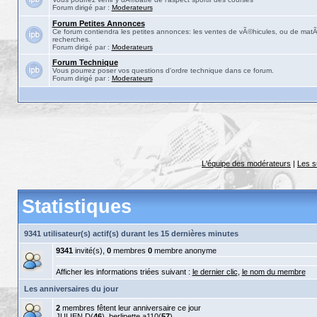
Forum dirigé par :
Moderateurs
Forum Petites Annonces
Ce forum contiendra les petites annonces: les ventes de vÃ©hicules, ou de matÃ©
recherches.
Forum dirigé par :
Moderateurs
Forum Technique
Vous pourrez poser vos questions d'ordre technique dans ce forum.
Forum dirigé par :
Moderateurs
L'équipe des modérateurs
|
Les s
Statistiques
9341 utilisateur(s) actif(s) durant les 15 dernières minutes
9341
invité(s),
0
membres
0
membre anonyme
Afficher les informations triées suivant :
le dernier clic
,
le nom du membre
Les anniversaires du jour
2
membres fêtent leur anniversaire ce jour
JULIEN D
(
46
),
berlinette a110
(
57
)