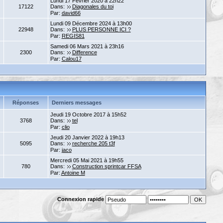
Lundi 17 Février 2020 à 22h22
17122
Dans:
Diagonales du toi
Par:
david66
Lundi 09 Décembre 2024 à 13h00
22948
Dans:
PLUS PERSONNE ICI ?
Par:
REGIS81
Samedi 06 Mars 2021 à 23h16
2300
Dans:
Difference
Par:
Calou17
Réponses
Derniers messages
Jeudi 19 Octobre 2017 à 15h52
3768
Dans:
tel
Par:
clio
Jeudi 20 Janvier 2022 à 19h13
5095
Dans:
recherche 205 t3f
Par:
jaco
Mercredi 05 Mai 2021 à 19h55
780
Dans:
Construction sprintcar FFSA
Par:
Antoine M
Connexion rapide