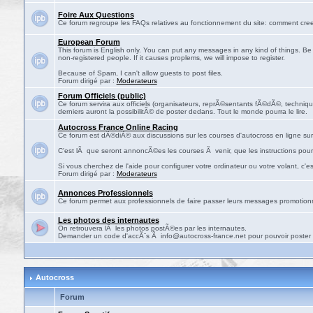
Foire Aux Questions
Ce forum regroupe les FAQs relatives au fonctionnement du site: comment cree
European Forum
This forum is English only. You can put any messages in any kind of things. Be 
non-registered people. If it causes proplems, we will impose to register.
Because of Spam, I can't allow guests to post files.
Forum dirigé par :
Moderateurs
Forum Officiels (public)
Ce forum servira aux officiels (organisateurs, reprÃ©sentants fÃ©dÃ©, technique
derniers auront la possibilitÃ© de poster dedans. Tout le monde pourra le lire.
Autocross France Online Racing
Ce forum est dÃ©diÃ© aux discussions sur les courses d'autocross en ligne sur 
C'est lÃ que seront annoncÃ©es les courses Ã venir, que les instructions pour
Si vous cherchez de l'aide pour configurer votre ordinateur ou votre volant, c'e
Forum dirigé par :
Moderateurs
Annonces Professionnels
Ce forum permet aux professionnels de faire passer leurs messages promotion
Les photos des internautes
On retrouvera lÃ les photos postÃ©es par les internautes.
Demander un code d'accÃ¨s Ã info@autocross-france.net pour pouvoir poster l
Autocross
Forum