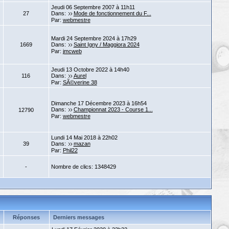
Jeudi 06 Septembre 2007 à 11h11
27
Dans:
Mode de fonctionnement du F...
Par:
webmestre
Mardi 24 Septembre 2024 à 17h29
1669
Dans:
Saint Igny / Maggiora 2024
Par:
jmcweb
Jeudi 13 Octobre 2022 à 14h40
116
Dans:
Aurel
Par:
SÃ©verine 38
Dimanche 17 Décembre 2023 à 16h54
Dans:
Championnat 2023 - Course 1...
12790
Par:
webmestre
Lundi 14 Mai 2018 à 22h02
39
Dans:
mazan
Par:
Phil22
-
Nombre de clics: 1348429
Réponses
Derniers messages