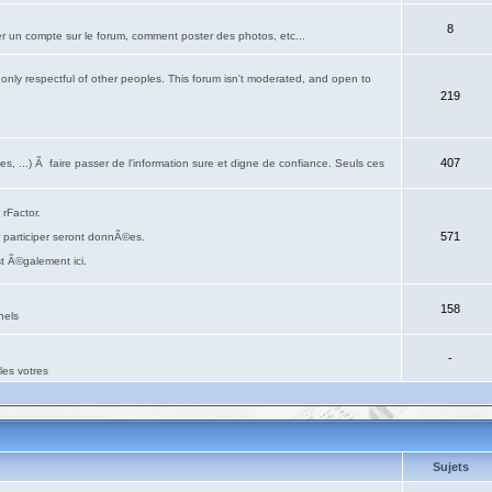
8
r un compte sur le forum, comment poster des photos, etc...
only respectful of other peoples. This forum isn't moderated, and open to
219
407
s, ...) Ã faire passer de l'information sure et digne de confiance. Seuls ces
rFactor.
571
 participer seront donnÃ©es.
st Ã©galement ici.
158
nels
-
es votres
Sujets