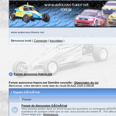
www.autocross-france.net
Bienvenue invité (
Connexion
|
Inscription
)
Forum autocross-france.net
Forum autocross-france.net Dernière nouvelle :
Diagonales du toi
Bienvenue, votre dernière visite date du Jeudi 06 Août 2026 à 06h36
Espace GÃ©nÃ©ral
Forum
Forum de discussion GÃ©nÃ©ral
Vous pourrez poster dans ce forum toutes les questions ou remarques gÃ©nÃ©ra
questions de quelque ordre que ce soit, vous pourrez les mettre lÃ . Par ailleurs
Forum dirigé par :
Moderateurs