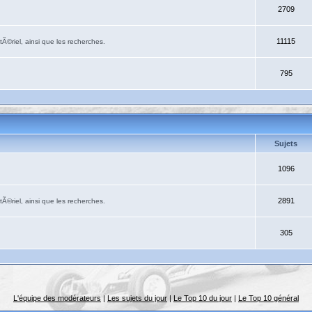
2709
11115
Ã©riel, ainsi que les recherches.
795
Sujets
1096
2891
Ã©riel, ainsi que les recherches.
305
L'équipe des modérateurs
|
Les sujets du jour
|
Le Top 10 du jour
|
Le Top 10 général