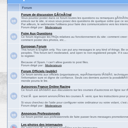
Forum
Forum de discussion GÃ©nÃ©ral
Vous pourrez poster dans ce forum toutes les questions ou remarques gÃ©nÃ©ra
erreurs sur le site, si vous vous posez des questions de quelque ordre que ce soit
Par ailleurs, le webmestre l'utilisera pour faire des communications vers les intern
Forum dirigé par :
Moderateurs
Foire Aux Questions
Ce forum regroupe les FAQs relatives au fonctionnement du site: comment creer 
comment poster des photos, etc...
European Forum
This forum is English only. You can put any messages in any kind of things. Be on
peoples. This forum isn't moderated, and open to non-registered people. If it ca
to register.
Because of Spam, I can't allow guests to post files.
Forum dirigé par :
Moderateurs
Forum Officiels (public)
Ce forum servira aux officiels (organisateurs, reprÃ©sentants fÃ©dÃ©, techniques,
l'information sure et digne de confiance. Seuls ces derniers auront la possibilitÃ
monde pourra le lire.
Autocross France Online Racing
Ce forum est dÃ©diÃ© aux discussions sur les courses d'autocross en ligne sur rF
C'est lÃ que seront annoncÃ©es les courses Ã venir, que les instructions pour p
Si vous cherchez de l'aide pour configurer votre ordinateur ou votre volant, c'est
Forum dirigé par :
Moderateurs
Annonces Professionnels
Ce forum permet aux professionnels de faire passer leurs messages promotionne
Les photos des internautes
On retrouvera lÃ les photos postÃ©es par les internautes.