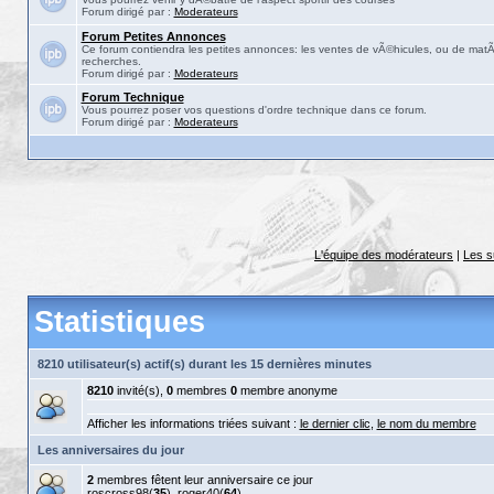
Forum dirigé par :
Moderateurs
Forum Petites Annonces
Ce forum contiendra les petites annonces: les ventes de vÃ©hicules, ou de matÃ©
recherches.
Forum dirigé par :
Moderateurs
Forum Technique
Vous pourrez poser vos questions d'ordre technique dans ce forum.
Forum dirigé par :
Moderateurs
L'équipe des modérateurs
|
Les s
Statistiques
8210 utilisateur(s) actif(s) durant les 15 dernières minutes
8210
invité(s),
0
membres
0
membre anonyme
Afficher les informations triées suivant :
le dernier clic
,
le nom du membre
Les anniversaires du jour
2
membres fêtent leur anniversaire ce jour
roscross98
(
35
),
roger40
(
64
)