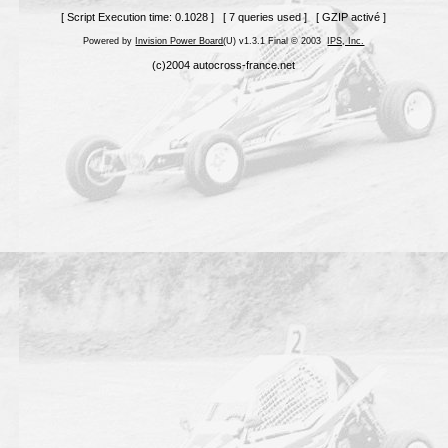
[ Script Execution time: 0.1028 ] [ 7 queries used ] [ GZIP activé ]
Powered by
Invision Power Board
(U) v1.3.1 Final © 2003
IPS, Inc.
(c)2004 autocross-france.net