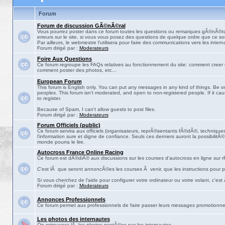
Forum
Forum de discussion GÃ©nÃ©ral
Vous pourrez poster dans ce forum toutes les questions ou remarques gÃ©nÃ©ra
erreurs sur le site, si vous vous posez des questions de quelque ordre que ce soit
Par ailleurs, le webmestre l'utilisera pour faire des communications vers les intern
Forum dirigé par :
Moderateurs
Foire Aux Questions
Ce forum regroupe les FAQs relatives au fonctionnement du site: comment creer 
comment poster des photos, etc...
European Forum
This forum is English only. You can put any messages in any kind of things. Be on
peoples. This forum isn't moderated, and open to non-registered people. If it ca
to register.
Because of Spam, I can't allow guests to post files.
Forum dirigé par :
Moderateurs
Forum Officiels (public)
Ce forum servira aux officiels (organisateurs, reprÃ©sentants fÃ©dÃ©, techniques,
l'information sure et digne de confiance. Seuls ces derniers auront la possibilitÃ
monde pourra le lire.
Autocross France Online Racing
Ce forum est dÃ©diÃ© aux discussions sur les courses d'autocross en ligne sur rF
C'est lÃ que seront annoncÃ©es les courses Ã venir, que les instructions pour p
Si vous cherchez de l'aide pour configurer votre ordinateur ou votre volant, c'est
Forum dirigé par :
Moderateurs
Annonces Professionnels
Ce forum permet aux professionnels de faire passer leurs messages promotionne
Les photos des internautes
On retrouvera lÃ les photos postÃ©es par les internautes.