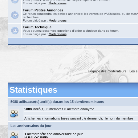
Forum dirigé par :
Moderateurs
Forum Petites Annonces
Ce forum contiendra les petites annonces: les ventes de vÃ©hicules, ou de matÃ©
recherches.
Forum dirigé par :
Moderateurs
Forum Technique
Vous pourrez poser vos questions d'ordre technique dans ce forum.
Forum dirigé par :
Moderateurs
L'équipe des modérateurs
|
Les s
Statistiques
5088 utilisateur(s) actif(s) durant les 15 dernières minutes
5088
invité(s),
0
membres
0
membre anonyme
Afficher les informations triées suivant :
le dernier clic
,
le nom du membre
Les anniversaires du jour
1
membre fête son anniversaire ce jour
M.BALOGE
(
55
)