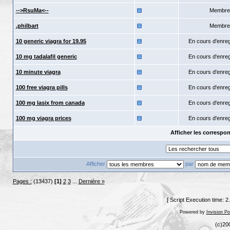
-->RsuMa<--
Membre
.philbart
Membre
10 generic viagra for 19.95
En cours d'enre
10 mg tadalafil generic
En cours d'enre
10 minute viagra
En cours d'enre
100 free viagra pills
En cours d'enre
100 mg lasix from canada
En cours d'enre
100 mg viagra prices
En cours d'enre
Afficher les corresp
Afficher
par
Pages :
(13437)
[1]
2
3
...
Dernière »
[ Script Execution time: 
Powered by
Invision P
(c)20