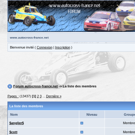
www.autocross-france.net
Bienvenue invité (
Connexion
|
Inscription
)
Forum autocross-france.net
-> La liste des membres
Pages :
(13437)
[1]
2
3
...
Dernière »
La liste des membres
Nom
Niveau
Group
$anglier$
Membre
$cott
Membre