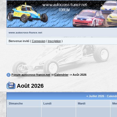
www.autocross-france.net
Bienvenue invité (
Connexion
|
Inscription
)
Forum autocross-france.net
->
Calendrier
-> Août 2026
Août 2026
<
Juillet 2026
· Calend
Dimanche
Lundi
Mardi
Mer