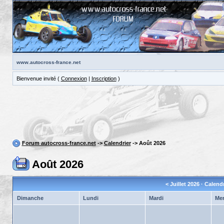
www.autocross-france.net
Bienvenue invité (
Connexion
|
Inscription
)
Forum autocross-france.net
->
Calendrier
-> Août 2026
Août 2026
<
Juillet 2026
· Calend
Dimanche
Lundi
Mardi
Mer