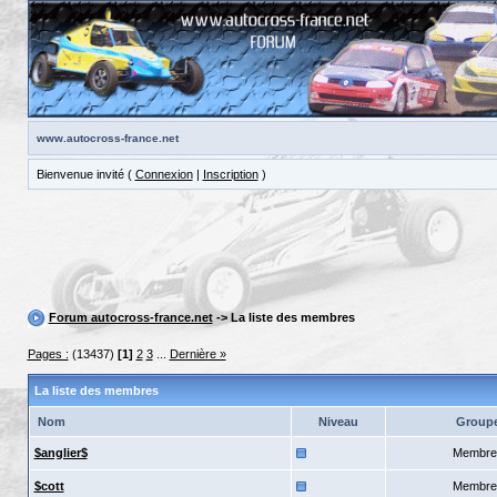
www.autocross-france.net
Bienvenue invité (
Connexion
|
Inscription
)
Forum autocross-france.net
-> La liste des membres
Pages :
(13437)
[1]
2
3
...
Dernière »
La liste des membres
Nom
Niveau
Group
$anglier$
Membre
$cott
Membre