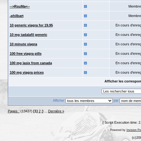
-->RsuMa<--
Membre
.philbart
Membre
10 generic viagra for 19.95
En cours d'enre
10 mg tadalafil generic
En cours d'enre
10 minute viagra
En cours d'enre
100 free viagra pills
En cours d'enre
100 mg lasix from canada
En cours d'enre
100 mg viagra prices
En cours d'enre
Afficher les corresp
Afficher
par
Pages :
(13437)
[1]
2
3
...
Dernière »
[ Script Execution time: 
Powered by
Invision P
(c)20