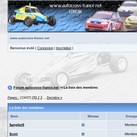
www.autocross-france.net
Bienvenue invité (
Connexion
|
Inscription
)
Forum autocross-france.net
-> La liste des membres
Pages :
(13437)
[1]
2
3
...
Dernière »
La liste des membres
Nom
Niveau
Group
$anglier$
Membre
$cott
Membre