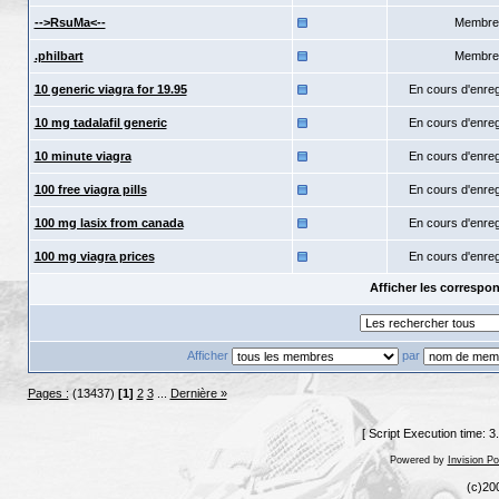
-->RsuMa<--
Membre
.philbart
Membre
10 generic viagra for 19.95
En cours d'enre
10 mg tadalafil generic
En cours d'enre
10 minute viagra
En cours d'enre
100 free viagra pills
En cours d'enre
100 mg lasix from canada
En cours d'enre
100 mg viagra prices
En cours d'enre
Afficher les corresp
Afficher
par
Pages :
(13437)
[1]
2
3
...
Dernière »
[ Script Execution time: 
Powered by
Invision P
(c)20