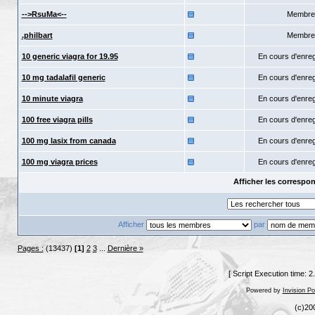
-->RsuMa<--
Membre
.philbart
Membre
10 generic viagra for 19.95
En cours d'enre
10 mg tadalafil generic
En cours d'enre
10 minute viagra
En cours d'enre
100 free viagra pills
En cours d'enre
100 mg lasix from canada
En cours d'enre
100 mg viagra prices
En cours d'enre
Afficher les corresp
Afficher
par
Pages :
(13437)
[1]
2
3
...
Dernière »
[ Script Execution time: 
Powered by
Invision P
(c)20