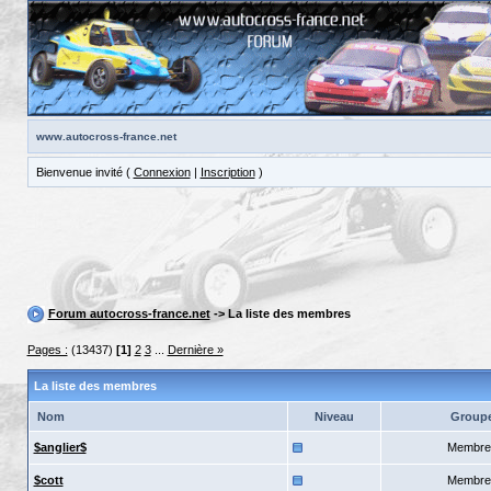
www.autocross-france.net
Bienvenue invité (
Connexion
|
Inscription
)
Forum autocross-france.net
-> La liste des membres
Pages :
(13437)
[1]
2
3
...
Dernière »
La liste des membres
Nom
Niveau
Group
$anglier$
Membre
$cott
Membre