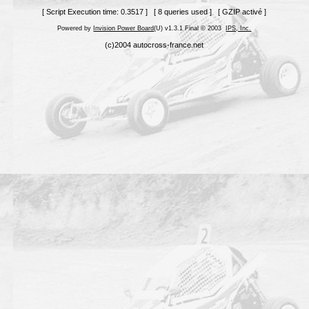
[ Script Execution time: 0.3517 ] [ 8 queries used ] [ GZIP activé ]
Powered by
Invision Power Board
(U) v1.3.1 Final © 2003
IPS, Inc.
(c)2004 autocross-france.net