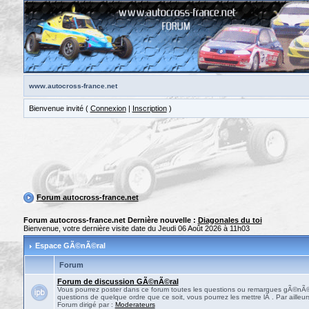
www.autocross-france.net
Bienvenue invité (
Connexion
|
Inscription
)
Forum autocross-france.net
Forum autocross-france.net Dernière nouvelle :
Diagonales du toi
Bienvenue, votre dernière visite date du Jeudi 06 Août 2026 à 11h03
Espace GÃ©nÃ©ral
Forum
Forum de discussion GÃ©nÃ©ral
Vous pourrez poster dans ce forum toutes les questions ou remarques gÃ©nÃ©ra
questions de quelque ordre que ce soit, vous pourrez les mettre lÃ . Par ailleurs
Forum dirigé par :
Moderateurs