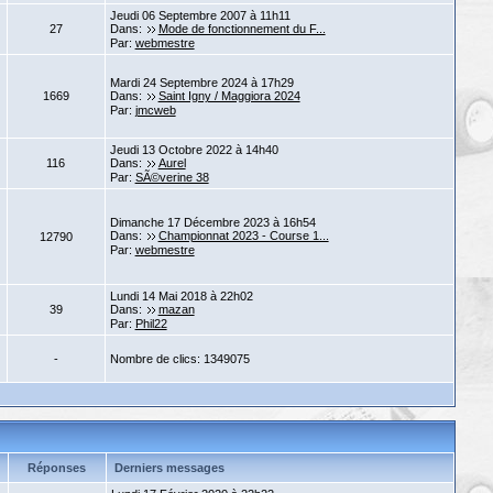
Jeudi 06 Septembre 2007 à 11h11
27
Dans:
Mode de fonctionnement du F...
Par:
webmestre
Mardi 24 Septembre 2024 à 17h29
1669
Dans:
Saint Igny / Maggiora 2024
Par:
jmcweb
Jeudi 13 Octobre 2022 à 14h40
116
Dans:
Aurel
Par:
SÃ©verine 38
Dimanche 17 Décembre 2023 à 16h54
Dans:
Championnat 2023 - Course 1...
12790
Par:
webmestre
Lundi 14 Mai 2018 à 22h02
39
Dans:
mazan
Par:
Phil22
-
Nombre de clics: 1349075
Réponses
Derniers messages