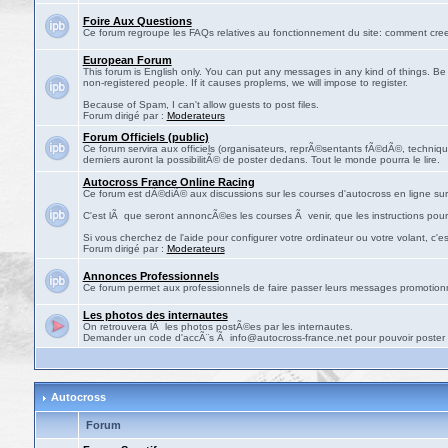
Foire Aux Questions
Ce forum regroupe les FAQs relatives au fonctionnement du site: comment cree
European Forum
This forum is English only. You can put any messages in any kind of things. Be 
non-registered people. If it causes proplems, we will impose to register.
Because of Spam, I can't allow guests to post files.
Forum dirigé par :
Moderateurs
Forum Officiels (public)
Ce forum servira aux officiels (organisateurs, reprÃ©sentants fÃ©dÃ©, technique
derniers auront la possibilitÃ© de poster dedans. Tout le monde pourra le lire.
Autocross France Online Racing
Ce forum est dÃ©diÃ© aux discussions sur les courses d'autocross en ligne sur 
C'est lÃ que seront annoncÃ©es les courses Ã venir, que les instructions pour
Si vous cherchez de l'aide pour configurer votre ordinateur ou votre volant, c'e
Forum dirigé par :
Moderateurs
Annonces Professionnels
Ce forum permet aux professionnels de faire passer leurs messages promotion
Les photos des internautes
On retrouvera lÃ les photos postÃ©es par les internautes.
Demander un code d'accÃ¨s Ã info@autocross-france.net pour pouvoir poster l
Autocross
Forum