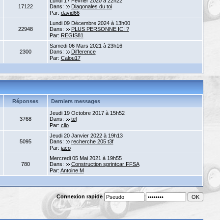
Lundi 17 Février 2020 à 22h22
17122
Dans:
Diagonales du toi
Par:
david66
Lundi 09 Décembre 2024 à 13h00
22948
Dans:
PLUS PERSONNE ICI ?
Par:
REGIS81
Samedi 06 Mars 2021 à 23h16
2300
Dans:
Difference
Par:
Calou17
Réponses
Derniers messages
Jeudi 19 Octobre 2017 à 15h52
3768
Dans:
tel
Par:
clio
Jeudi 20 Janvier 2022 à 19h13
5095
Dans:
recherche 205 t3f
Par:
jaco
Mercredi 05 Mai 2021 à 19h55
780
Dans:
Construction sprintcar FFSA
Par:
Antoine M
Connexion rapide