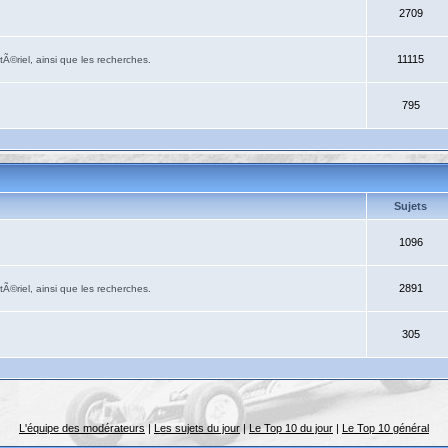
2709
11115
Ã©riel, ainsi que les recherches.
795
Sujets
1096
2891
Ã©riel, ainsi que les recherches.
305
L'équipe des modérateurs
|
Les sujets du jour
|
Le Top 10 du jour
|
Le Top 10 général