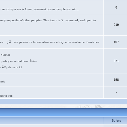
8
r un compte sur le forum, comment poster des photos, etc...
only respectful of other peoples. This forum isn't moderated, and open to
219
407
s, ...) Ã faire passer de l'information sure et digne de confiance. Seuls ces
rFactor.
571
 participer seront donnÃ©es.
st Ã©galement ici.
158
nels
-
es votres
Sujets