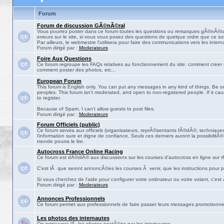
Forum
Forum de discussion GÃ©nÃ©ral
Vous pourrez poster dans ce forum toutes les questions ou remarques gÃ©nÃ©ra
erreurs sur le site, si vous vous posez des questions de quelque ordre que ce soit
Par ailleurs, le webmestre l'utilisera pour faire des communications vers les intern
Forum dirigé par :
Moderateurs
Foire Aux Questions
Ce forum regroupe les FAQs relatives au fonctionnement du site: comment creer 
comment poster des photos, etc...
European Forum
This forum is English only. You can put any messages in any kind of things. Be on
peoples. This forum isn't moderated, and open to non-registered people. If it ca
to register.
Because of Spam, I can't allow guests to post files.
Forum dirigé par :
Moderateurs
Forum Officiels (public)
Ce forum servira aux officiels (organisateurs, reprÃ©sentants fÃ©dÃ©, techniques,
l'information sure et digne de confiance. Seuls ces derniers auront la possibilitÃ
monde pourra le lire.
Autocross France Online Racing
Ce forum est dÃ©diÃ© aux discussions sur les courses d'autocross en ligne sur rF
C'est lÃ que seront annoncÃ©es les courses Ã venir, que les instructions pour p
Si vous cherchez de l'aide pour configurer votre ordinateur ou votre volant, c'est
Forum dirigé par :
Moderateurs
Annonces Professionnels
Ce forum permet aux professionnels de faire passer leurs messages promotionne
Les photos des internautes
On retrouvera lÃ les photos postÃ©es par les internautes.