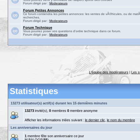
Forum dirigé par :
Moderateurs
Forum Petites Annonces
Ce forum contiendra les petites annonces: les ventes de vÃ©hicules, ou de matÃ©
recherches.
Forum dirigé par :
Moderateurs
Forum Technique
Vous pourrez poser vos questions d'ordre technique dans ce forum.
Forum dirigé par :
Moderateurs
L'équipe des modérateurs
|
Les s
Statistiques
13273 utilisateur(s) actif(s) durant les 15 dernières minutes
13273
invité(s),
0
membres
0
membre anonyme
Afficher les informations triées suivant :
le dernier clic
,
le nom du membre
Les anniversaires du jour
1
membre fête son anniversaire ce jour
M.BALOGE
(
55
)