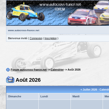
www.autocross-france.net
Bienvenue invité (
Connexion
|
Inscription
)
Forum autocross-france.net
->
Calendrier
-> Août 2026
Août 2026
<
Juillet 2026
· Calend
Dimanche
Lundi
Mardi
Mer