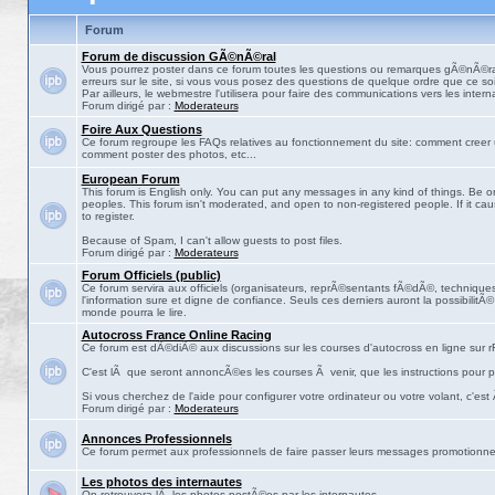
Forum
Forum de discussion GÃ©nÃ©ral
Vous pourrez poster dans ce forum toutes les questions ou remarques gÃ©nÃ©ra
erreurs sur le site, si vous vous posez des questions de quelque ordre que ce soit
Par ailleurs, le webmestre l'utilisera pour faire des communications vers les intern
Forum dirigé par :
Moderateurs
Foire Aux Questions
Ce forum regroupe les FAQs relatives au fonctionnement du site: comment creer 
comment poster des photos, etc...
European Forum
This forum is English only. You can put any messages in any kind of things. Be on
peoples. This forum isn't moderated, and open to non-registered people. If it ca
to register.
Because of Spam, I can't allow guests to post files.
Forum dirigé par :
Moderateurs
Forum Officiels (public)
Ce forum servira aux officiels (organisateurs, reprÃ©sentants fÃ©dÃ©, techniques,
l'information sure et digne de confiance. Seuls ces derniers auront la possibilitÃ
monde pourra le lire.
Autocross France Online Racing
Ce forum est dÃ©diÃ© aux discussions sur les courses d'autocross en ligne sur rF
C'est lÃ que seront annoncÃ©es les courses Ã venir, que les instructions pour p
Si vous cherchez de l'aide pour configurer votre ordinateur ou votre volant, c'est
Forum dirigé par :
Moderateurs
Annonces Professionnels
Ce forum permet aux professionnels de faire passer leurs messages promotionne
Les photos des internautes
On retrouvera lÃ les photos postÃ©es par les internautes.