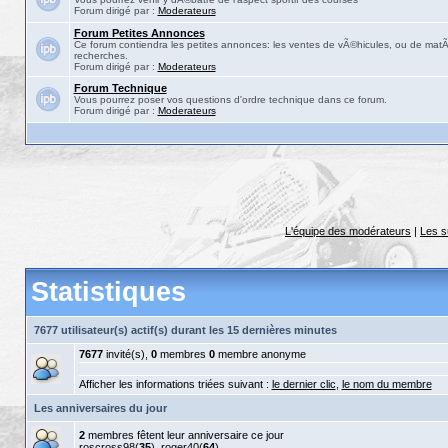
Forum dirigé par :
Moderateurs
Forum Petites Annonces
Ce forum contiendra les petites annonces: les ventes de vÃ©hicules, ou de matÃ©
recherches.
Forum dirigé par :
Moderateurs
Forum Technique
Vous pourrez poser vos questions d'ordre technique dans ce forum.
Forum dirigé par :
Moderateurs
L'équipe des modérateurs
|
Les s
Statistiques
7677 utilisateur(s) actif(s) durant les 15 dernières minutes
7677
invité(s),
0
membres
0
membre anonyme
Afficher les informations triées suivant :
le dernier clic
,
le nom du membre
Les anniversaires du jour
2
membres fêtent leur anniversaire ce jour
roscross98
(
35
),
roger40
(
64
)