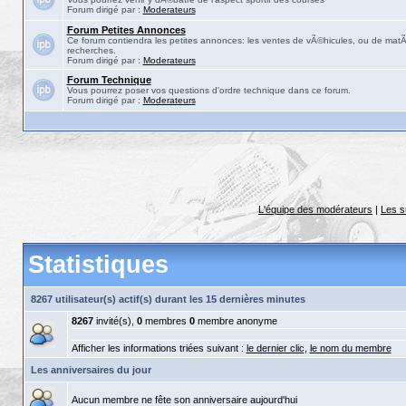
Forum dirigé par :
Moderateurs
Forum Petites Annonces
Ce forum contiendra les petites annonces: les ventes de vÃ©hicules, ou de matÃ©
recherches.
Forum dirigé par :
Moderateurs
Forum Technique
Vous pourrez poser vos questions d'ordre technique dans ce forum.
Forum dirigé par :
Moderateurs
L'équipe des modérateurs
|
Les s
Statistiques
8267 utilisateur(s) actif(s) durant les 15 dernières minutes
8267
invité(s),
0
membres
0
membre anonyme
Afficher les informations triées suivant :
le dernier clic
,
le nom du membre
Les anniversaires du jour
Aucun membre ne fête son anniversaire aujourd'hui