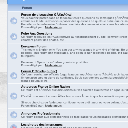
Forum
Forum de discussion GÃ©nÃ©ral
Vous pourrez poster dans ce forum toutes les questions ou remarques gÃ©nÃ©ra
erreurs sur le site, si vous vous posez des questions de quelque ordre que ce soit
Par ailleurs, le webmestre l'utilisera pour faire des communications vers les intern
Forum dirigé par :
Moderateurs
Foire Aux Questions
Ce forum regroupe les FAQs relatives au fonctionnement du site: comment creer 
comment poster des photos, etc...
European Forum
This forum is English only. You can put any messages in any kind of things. Be on
peoples. This forum isn't moderated, and open to non-registered people. If it ca
to register.
Because of Spam, I can't allow guests to post files.
Forum dirigé par :
Moderateurs
Forum Officiels (public)
Ce forum servira aux officiels (organisateurs, reprÃ©sentants fÃ©dÃ©, techniques,
l'information sure et digne de confiance. Seuls ces derniers auront la possibilitÃ
monde pourra le lire.
Autocross France Online Racing
Ce forum est dÃ©diÃ© aux discussions sur les courses d'autocross en ligne sur rF
C'est lÃ que seront annoncÃ©es les courses Ã venir, que les instructions pour p
Si vous cherchez de l'aide pour configurer votre ordinateur ou votre volant, c'est
Forum dirigé par :
Moderateurs
Annonces Professionnels
Ce forum permet aux professionnels de faire passer leurs messages promotionne
Les photos des internautes
On retrouvera lÃ les photos postÃ©es par les internautes.