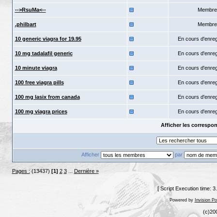
-->RsuMa<--
Membre
.philbart
Membre
10 generic viagra for 19.95
En cours d'enre
10 mg tadalafil generic
En cours d'enre
10 minute viagra
En cours d'enre
100 free viagra pills
En cours d'enre
100 mg lasix from canada
En cours d'enre
100 mg viagra prices
En cours d'enre
Afficher les corresp
Afficher
par
Pages :
(13437)
[1]
2
3
...
Dernière »
[ Script Execution time: 
Powered by
Invision P
(c)20