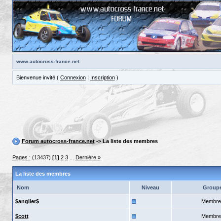
www.autocross-france.net
Bienvenue invité (
Connexion
|
Inscription
)
Forum autocross-france.net
-> La liste des membres
Pages :
(13437)
[1]
2
3
...
Dernière »
La liste des membres
Nom
Niveau
Group
$anglier$
Membre
$cott
Membre