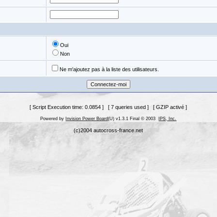
Oui
Non
Ne m'ajoutez pas à la liste des utilisateurs.
[ Script Execution time: 0.0854 ] [ 7 queries used ] [ GZIP activé ]
Powered by
Invision Power Board
(U) v1.3.1 Final © 2003
IPS, Inc.
(c)2004 autocross-france.net