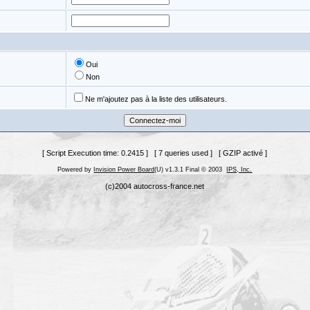
Oui
Non
Ne m'ajoutez pas à la liste des utilisateurs.
[ Script Execution time: 0.2415 ] [ 7 queries used ] [ GZIP activé ]
Powered by
Invision Power Board
(U) v1.3.1 Final © 2003
IPS, Inc.
(c)2004 autocross-france.net