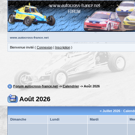
www.autocross-france.net
Bienvenue invité (
Connexion
|
Inscription
)
Forum autocross-france.net
->
Calendrier
-> Août 2026
Août 2026
<
Juillet 2026
· Calend
Dimanche
Lundi
Mardi
Mer