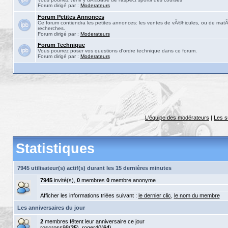
Forum dirigé par :
Moderateurs
Forum Petites Annonces
Ce forum contiendra les petites annonces: les ventes de vÃ©hicules, ou de matÃ©
recherches.
Forum dirigé par :
Moderateurs
Forum Technique
Vous pourrez poser vos questions d'ordre technique dans ce forum.
Forum dirigé par :
Moderateurs
L'équipe des modérateurs
|
Les s
Statistiques
7945 utilisateur(s) actif(s) durant les 15 dernières minutes
7945
invité(s),
0
membres
0
membre anonyme
Afficher les informations triées suivant :
le dernier clic
,
le nom du membre
Les anniversaires du jour
2
membres fêtent leur anniversaire ce jour
roscross98
(
35
),
roger40
(
64
)