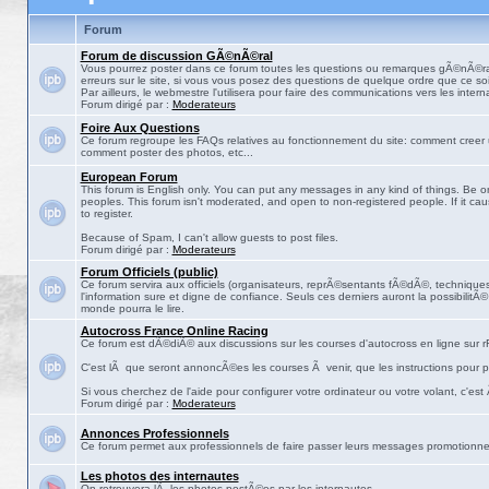
Forum
Forum de discussion GÃ©nÃ©ral
Vous pourrez poster dans ce forum toutes les questions ou remarques gÃ©nÃ©ra
erreurs sur le site, si vous vous posez des questions de quelque ordre que ce soit
Par ailleurs, le webmestre l'utilisera pour faire des communications vers les intern
Forum dirigé par :
Moderateurs
Foire Aux Questions
Ce forum regroupe les FAQs relatives au fonctionnement du site: comment creer 
comment poster des photos, etc...
European Forum
This forum is English only. You can put any messages in any kind of things. Be on
peoples. This forum isn't moderated, and open to non-registered people. If it ca
to register.
Because of Spam, I can't allow guests to post files.
Forum dirigé par :
Moderateurs
Forum Officiels (public)
Ce forum servira aux officiels (organisateurs, reprÃ©sentants fÃ©dÃ©, techniques,
l'information sure et digne de confiance. Seuls ces derniers auront la possibilitÃ
monde pourra le lire.
Autocross France Online Racing
Ce forum est dÃ©diÃ© aux discussions sur les courses d'autocross en ligne sur rF
C'est lÃ que seront annoncÃ©es les courses Ã venir, que les instructions pour p
Si vous cherchez de l'aide pour configurer votre ordinateur ou votre volant, c'est
Forum dirigé par :
Moderateurs
Annonces Professionnels
Ce forum permet aux professionnels de faire passer leurs messages promotionne
Les photos des internautes
On retrouvera lÃ les photos postÃ©es par les internautes.