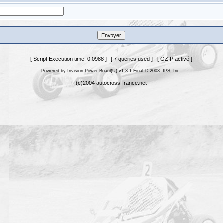
[ Script Execution time: 0.0988 ] [ 7 queries used ] [ GZIP activé ]
Powered by
Invision Power Board
(U) v1.3.1 Final © 2003
IPS, Inc.
(c)2004 autocross-france.net