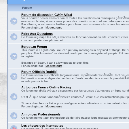
Forum
Forum de discussion GÃ©nÃ©ral
Vous pourrez poster dans ce forum toutes les questions ou remarques gÃ©nÃ©ra
erreurs sur le site, si vous vous posez des questions de quelque ordre que ce soit
Par ailleurs, le webmestre l'utilisera pour faire des communications vers les intern
Forum dirigé par :
Moderateurs
Foire Aux Questions
Ce forum regroupe les FAQs relatives au fonctionnement du site: comment creer 
comment poster des photos, etc...
European Forum
This forum is English only. You can put any messages in any kind of things. Be on
peoples. This forum isn't moderated, and open to non-registered people. If it ca
to register.
Because of Spam, I can't allow guests to post files.
Forum dirigé par :
Moderateurs
Forum Officiels (public)
Ce forum servira aux officiels (organisateurs, reprÃ©sentants fÃ©dÃ©, techniques,
l'information sure et digne de confiance. Seuls ces derniers auront la possibilitÃ
monde pourra le lire.
Autocross France Online Racing
Ce forum est dÃ©diÃ© aux discussions sur les courses d'autocross en ligne sur rF
C'est lÃ que seront annoncÃ©es les courses Ã venir, que les instructions pour p
Si vous cherchez de l'aide pour configurer votre ordinateur ou votre volant, c'est
Forum dirigé par :
Moderateurs
Annonces Professionnels
Ce forum permet aux professionnels de faire passer leurs messages promotionne
Les photos des internautes
On retrouvera lÃ les photos postÃ©es par les internautes.