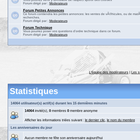
Forum dirigé par :
Moderateurs
Forum Petites Annonces
Ce forum contiendra les petites annonces: les ventes de vÃ©hicules, ou de matÃ©
recherches.
Forum dirigé par :
Moderateurs
Forum Technique
Vous pourrez poser vos questions d'ordre technique dans ce forum.
Forum dirigé par :
Moderateurs
L'équipe des modérateurs
|
Les s
Statistiques
14064 utilisateur(s) actif(s) durant les 15 dernières minutes
14064
invité(s),
0
membres
0
membre anonyme
Afficher les informations triées suivant :
le dernier clic
,
le nom du membre
Les anniversaires du jour
Aucun membre ne fête son anniversaire aujourd'hui