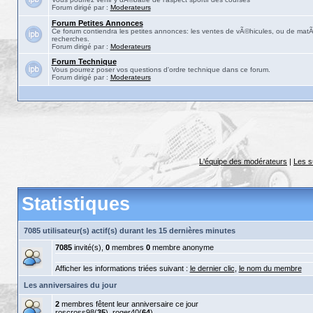
Forum dirigé par :
Moderateurs
Forum Petites Annonces
Ce forum contiendra les petites annonces: les ventes de vÃ©hicules, ou de matÃ©
recherches.
Forum dirigé par :
Moderateurs
Forum Technique
Vous pourrez poser vos questions d'ordre technique dans ce forum.
Forum dirigé par :
Moderateurs
L'équipe des modérateurs
|
Les s
Statistiques
7085 utilisateur(s) actif(s) durant les 15 dernières minutes
7085
invité(s),
0
membres
0
membre anonyme
Afficher les informations triées suivant :
le dernier clic
,
le nom du membre
Les anniversaires du jour
2
membres fêtent leur anniversaire ce jour
roscross98
(
35
),
roger40
(
64
)