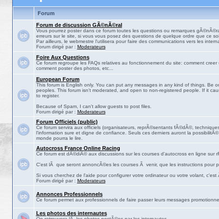
Forum
Forum de discussion GÃ©nÃ©ral
Vous pourrez poster dans ce forum toutes les questions ou remarques gÃ©nÃ©ra
erreurs sur le site, si vous vous posez des questions de quelque ordre que ce soit
Par ailleurs, le webmestre l'utilisera pour faire des communications vers les intern
Forum dirigé par :
Moderateurs
Foire Aux Questions
Ce forum regroupe les FAQs relatives au fonctionnement du site: comment creer 
comment poster des photos, etc...
European Forum
This forum is English only. You can put any messages in any kind of things. Be on
peoples. This forum isn't moderated, and open to non-registered people. If it ca
to register.
Because of Spam, I can't allow guests to post files.
Forum dirigé par :
Moderateurs
Forum Officiels (public)
Ce forum servira aux officiels (organisateurs, reprÃ©sentants fÃ©dÃ©, techniques,
l'information sure et digne de confiance. Seuls ces derniers auront la possibilitÃ
monde pourra le lire.
Autocross France Online Racing
Ce forum est dÃ©diÃ© aux discussions sur les courses d'autocross en ligne sur rF
C'est lÃ que seront annoncÃ©es les courses Ã venir, que les instructions pour p
Si vous cherchez de l'aide pour configurer votre ordinateur ou votre volant, c'est
Forum dirigé par :
Moderateurs
Annonces Professionnels
Ce forum permet aux professionnels de faire passer leurs messages promotionne
Les photos des internautes
On retrouvera lÃ les photos postÃ©es par les internautes.