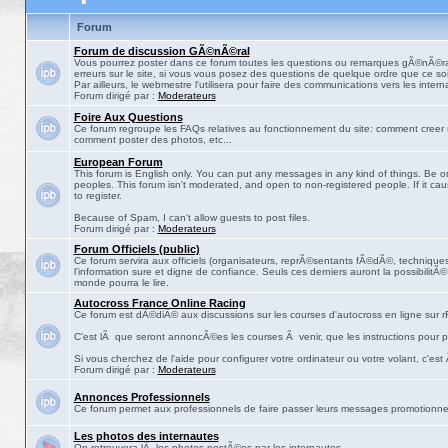
Forum
Forum de discussion GÃ©nÃ©ral
Vous pourrez poster dans ce forum toutes les questions ou remarques gÃ©nÃ©ra
erreurs sur le site, si vous vous posez des questions de quelque ordre que ce soit
Par ailleurs, le webmestre l'utilisera pour faire des communications vers les intern
Forum dirigé par :
Moderateurs
Foire Aux Questions
Ce forum regroupe les FAQs relatives au fonctionnement du site: comment creer 
comment poster des photos, etc...
European Forum
This forum is English only. You can put any messages in any kind of things. Be on
peoples. This forum isn't moderated, and open to non-registered people. If it ca
to register.
Because of Spam, I can't allow guests to post files.
Forum dirigé par :
Moderateurs
Forum Officiels (public)
Ce forum servira aux officiels (organisateurs, reprÃ©sentants fÃ©dÃ©, techniques,
l'information sure et digne de confiance. Seuls ces derniers auront la possibilitÃ
monde pourra le lire.
Autocross France Online Racing
Ce forum est dÃ©diÃ© aux discussions sur les courses d'autocross en ligne sur rF
C'est lÃ que seront annoncÃ©es les courses Ã venir, que les instructions pour p
Si vous cherchez de l'aide pour configurer votre ordinateur ou votre volant, c'est
Forum dirigé par :
Moderateurs
Annonces Professionnels
Ce forum permet aux professionnels de faire passer leurs messages promotionne
Les photos des internautes
On retrouvera lÃ les photos postÃ©es par les internautes.