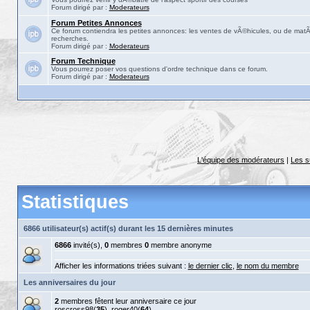
Forum dirigé par :
Moderateurs
Forum Petites Annonces
Ce forum contiendra les petites annonces: les ventes de vÃ©hicules, ou de matÃ©
recherches.
Forum dirigé par :
Moderateurs
Forum Technique
Vous pourrez poser vos questions d'ordre technique dans ce forum.
Forum dirigé par :
Moderateurs
L'équipe des modérateurs
|
Les s
Statistiques
6866 utilisateur(s) actif(s) durant les 15 dernières minutes
6866
invité(s),
0
membres
0
membre anonyme
Afficher les informations triées suivant :
le dernier clic
,
le nom du membre
Les anniversaires du jour
2
membres fêtent leur anniversaire ce jour
roscross98
(
35
),
roger40
(
64
)