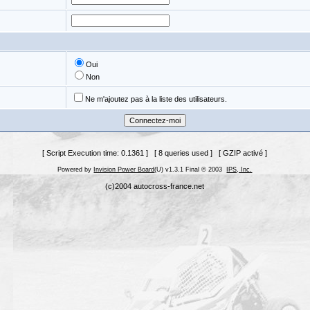
Oui
Non
Ne m'ajoutez pas à la liste des utilisateurs.
[ Script Execution time: 0.1361 ] [ 8 queries used ] [ GZIP activé ]
Powered by
Invision Power Board
(U) v1.3.1 Final © 2003
IPS, Inc.
(c)2004 autocross-france.net