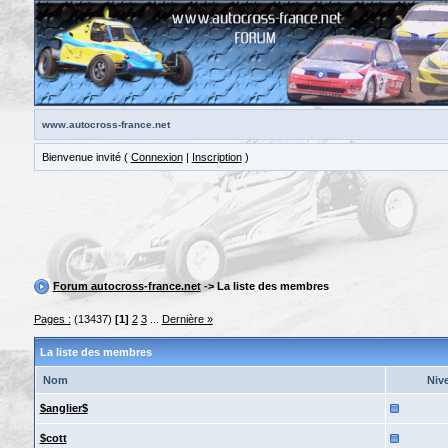
www.autocross-france.net
Bienvenue invité (
Connexion
|
Inscription
)
Forum autocross-france.net
-> La liste des membres
Pages :
(13437)
[1]
2
3
...
Dernière »
La liste des membres
Nom
Niv
$anglier$
$cott