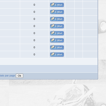
0
0
0
0
0
0
0
0
tats par page