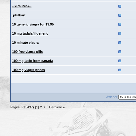
-->RsuMa<--
.philbart
10 generic viagra for 19.95
10 mg tadalafil generic
10 minute viagra
100 free viagra pills
100 mg lasix from canada
100 mg viagra prices
Afficher
Pages :
(13437)
[1]
2
3
...
Dernière »