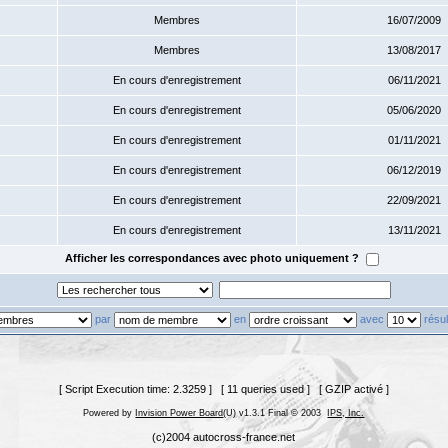
Membres
16/07/2009
Membres
13/08/2017
En cours d'enregistrement
06/11/2021
En cours d'enregistrement
05/06/2020
En cours d'enregistrement
01/11/2021
En cours d'enregistrement
06/12/2019
En cours d'enregistrement
22/09/2021
En cours d'enregistrement
13/11/2021
Afficher les correspondances avec photo uniquement ?
par
en
avec
résul
[ Script Execution time: 2.3259 ] [ 11 queries used ] [ GZIP activé ]
Powered by
Invision Power Board
(U) v1.3.1 Final © 2003
IPS, Inc.
(c)2004 autocross-france.net