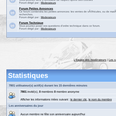
Forum dirigé par :
Moderateurs
Forum Petites Annonces
Ce forum contiendra les petites annonces: les ventes de vÃ©hicules, ou de matÃ©
recherches.
Forum dirigé par :
Moderateurs
Forum Technique
Vous pourrez poser vos questions d'ordre technique dans ce forum.
Forum dirigé par :
Moderateurs
L'équipe des modérateurs
|
Les s
Statistiques
7801 utilisateur(s) actif(s) durant les 15 dernières minutes
7801
invité(s),
0
membres
0
membre anonyme
Afficher les informations triées suivant :
le dernier clic
,
le nom du membre
Les anniversaires du jour
Aucun membre ne fête son anniversaire aujourd'hui