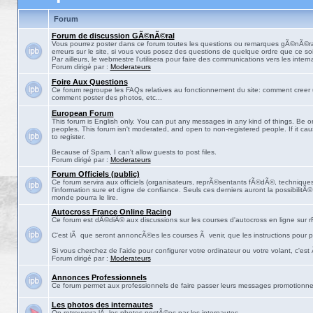
Forum
Forum de discussion GÃ©nÃ©ral
Vous pourrez poster dans ce forum toutes les questions ou remarques gÃ©nÃ©ra
erreurs sur le site, si vous vous posez des questions de quelque ordre que ce soit
Par ailleurs, le webmestre l'utilisera pour faire des communications vers les intern
Forum dirigé par :
Moderateurs
Foire Aux Questions
Ce forum regroupe les FAQs relatives au fonctionnement du site: comment creer 
comment poster des photos, etc...
European Forum
This forum is English only. You can put any messages in any kind of things. Be on
peoples. This forum isn't moderated, and open to non-registered people. If it ca
to register.
Because of Spam, I can't allow guests to post files.
Forum dirigé par :
Moderateurs
Forum Officiels (public)
Ce forum servira aux officiels (organisateurs, reprÃ©sentants fÃ©dÃ©, techniques,
l'information sure et digne de confiance. Seuls ces derniers auront la possibilitÃ
monde pourra le lire.
Autocross France Online Racing
Ce forum est dÃ©diÃ© aux discussions sur les courses d'autocross en ligne sur rF
C'est lÃ que seront annoncÃ©es les courses Ã venir, que les instructions pour p
Si vous cherchez de l'aide pour configurer votre ordinateur ou votre volant, c'est
Forum dirigé par :
Moderateurs
Annonces Professionnels
Ce forum permet aux professionnels de faire passer leurs messages promotionne
Les photos des internautes
On retrouvera lÃ les photos postÃ©es par les internautes.