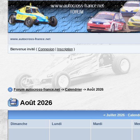
www.autocross-france.net
Bienvenue invité (
Connexion
|
Inscription
)
Forum autocross-france.net
->
Calendrier
-> Août 2026
Août 2026
<
Juillet 2026
· Calend
Dimanche
Lundi
Mardi
Mer