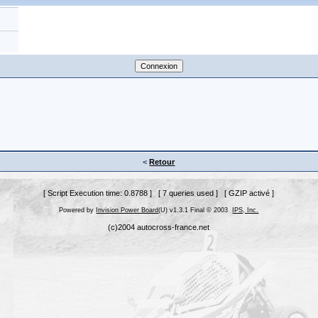
<
Retour
[ Script Execution time: 0.8788 ] [ 7 queries used ] [ GZIP activé ]
Powered by
Invision Power Board
(U) v1.3.1 Final © 2003
IPS, Inc.
(c)2004 autocross-france.net