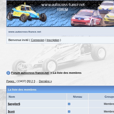
www.autocross-france.net
Bienvenue invité (
Connexion
|
Inscription
)
Forum autocross-france.net
-> La liste des membres
Pages :
(13437)
[1]
2
3
...
Dernière »
La liste des membres
Nom
Niveau
Group
$anglier$
Membre
$cott
Membre