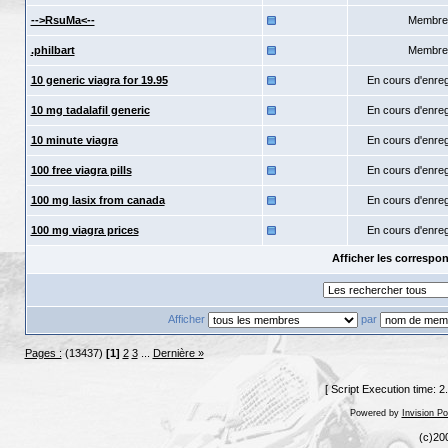
-->RsuMa<--
Membre
.philbart
Membre
10 generic viagra for 19.95
En cours d'enre
10 mg tadalafil generic
En cours d'enre
10 minute viagra
En cours d'enre
100 free viagra pills
En cours d'enre
100 mg lasix from canada
En cours d'enre
100 mg viagra prices
En cours d'enre
Afficher les corresp
Afficher
par
Pages :
(13437)
[1]
2
3
...
Dernière »
[ Script Execution time: 
Powered by
Invision P
(c)20