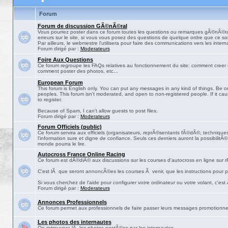
Forum
Forum de discussion GÃ©nÃ©ral
Vous pourrez poster dans ce forum toutes les questions ou remarques gÃ©nÃ©ra
erreurs sur le site, si vous vous posez des questions de quelque ordre que ce soit
Par ailleurs, le webmestre l'utilisera pour faire des communications vers les intern
Forum dirigé par :
Moderateurs
Foire Aux Questions
Ce forum regroupe les FAQs relatives au fonctionnement du site: comment creer 
comment poster des photos, etc...
European Forum
This forum is English only. You can put any messages in any kind of things. Be on
peoples. This forum isn't moderated, and open to non-registered people. If it ca
to register.
Because of Spam, I can't allow guests to post files.
Forum dirigé par :
Moderateurs
Forum Officiels (public)
Ce forum servira aux officiels (organisateurs, reprÃ©sentants fÃ©dÃ©, techniques,
l'information sure et digne de confiance. Seuls ces derniers auront la possibilitÃ
monde pourra le lire.
Autocross France Online Racing
Ce forum est dÃ©diÃ© aux discussions sur les courses d'autocross en ligne sur rF
C'est lÃ que seront annoncÃ©es les courses Ã venir, que les instructions pour p
Si vous cherchez de l'aide pour configurer votre ordinateur ou votre volant, c'est
Forum dirigé par :
Moderateurs
Annonces Professionnels
Ce forum permet aux professionnels de faire passer leurs messages promotionne
Les photos des internautes
On retrouvera lÃ les photos postÃ©es par les internautes.