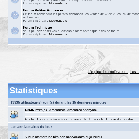
Forum dirigé par :
Moderateurs
Forum Petites Annonces
Ce forum contiendra les petites annonces: les ventes de vÃ©hicules, ou de matÃ©
recherches.
Forum dirigé par :
Moderateurs
Forum Technique
Vous pourrez poser vos questions d'ordre technique dans ce forum.
Forum dirigé par :
Moderateurs
L'équipe des modérateurs
|
Les s
Statistiques
13935 utilisateur(s) actif(s) durant les 15 dernières minutes
13935
invité(s),
0
membres
0
membre anonyme
Afficher les informations triées suivant :
le dernier clic
,
le nom du membre
Les anniversaires du jour
Aucun membre ne fête son anniversaire aujourd'hui