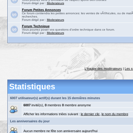
Forum dirigé par :
Moderateurs
Forum Petites Annonces
Ce forum contiendra les petites annonces: les ventes de vÃ©hicules, ou de matÃ©
recherches.
Forum dirigé par :
Moderateurs
Forum Technique
Vous pourrez poser vos questions d'ordre technique dans ce forum.
Forum dirigé par :
Moderateurs
L'équipe des modérateurs
|
Les s
Statistiques
6007 utilisateur(s) actif(s) durant les 15 dernières minutes
6007
invité(s),
0
membres
0
membre anonyme
Afficher les informations triées suivant :
le dernier clic
,
le nom du membre
Les anniversaires du jour
Aucun membre ne fête son anniversaire aujourd'hui