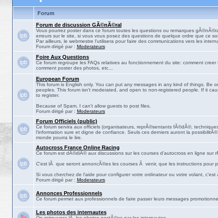
Forum
Forum de discussion GÃ©nÃ©ral
Vous pourrez poster dans ce forum toutes les questions ou remarques gÃ©nÃ©ra
erreurs sur le site, si vous vous posez des questions de quelque ordre que ce soit
Par ailleurs, le webmestre l'utilisera pour faire des communications vers les intern
Forum dirigé par :
Moderateurs
Foire Aux Questions
Ce forum regroupe les FAQs relatives au fonctionnement du site: comment creer 
comment poster des photos, etc...
European Forum
This forum is English only. You can put any messages in any kind of things. Be on
peoples. This forum isn't moderated, and open to non-registered people. If it ca
to register.
Because of Spam, I can't allow guests to post files.
Forum dirigé par :
Moderateurs
Forum Officiels (public)
Ce forum servira aux officiels (organisateurs, reprÃ©sentants fÃ©dÃ©, techniques,
l'information sure et digne de confiance. Seuls ces derniers auront la possibilitÃ
monde pourra le lire.
Autocross France Online Racing
Ce forum est dÃ©diÃ© aux discussions sur les courses d'autocross en ligne sur rF
C'est lÃ que seront annoncÃ©es les courses Ã venir, que les instructions pour p
Si vous cherchez de l'aide pour configurer votre ordinateur ou votre volant, c'est
Forum dirigé par :
Moderateurs
Annonces Professionnels
Ce forum permet aux professionnels de faire passer leurs messages promotionne
Les photos des internautes
On retrouvera lÃ les photos postÃ©es par les internautes.