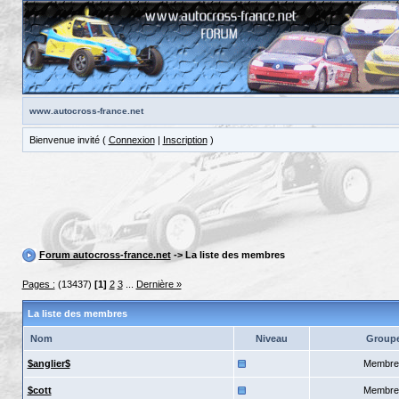
www.autocross-france.net
Bienvenue invité (
Connexion
|
Inscription
)
Forum autocross-france.net
-> La liste des membres
Pages :
(13437)
[1]
2
3
...
Dernière »
La liste des membres
Nom
Niveau
Group
$anglier$
Membre
$cott
Membre