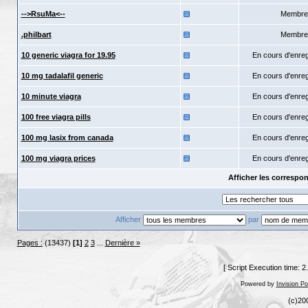
-->RsuMa<--
Membre
.philbart
Membre
10 generic viagra for 19.95
En cours d'enre
10 mg tadalafil generic
En cours d'enre
10 minute viagra
En cours d'enre
100 free viagra pills
En cours d'enre
100 mg lasix from canada
En cours d'enre
100 mg viagra prices
En cours d'enre
Afficher les corresp
Afficher
par
Pages :
(13437)
[1]
2
3
...
Dernière »
[ Script Execution time: 
Powered by
Invision P
(c)20